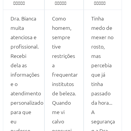















Dra. Bianca
Como
Tinha
muita
homem,
medo de
atenciosa e
sempre
mexer no
profissional.
tive
rosto,
Recebi
restrições
mas
dela as
a
percebia
informações
frequentar
que já
e o
institutos
tinha
atendimento
de beleza.
passado
personalizado
Quando
da hora...
para que
me vi
A
eu
calvo
segurança
pudesse
procurei
q a Dra.